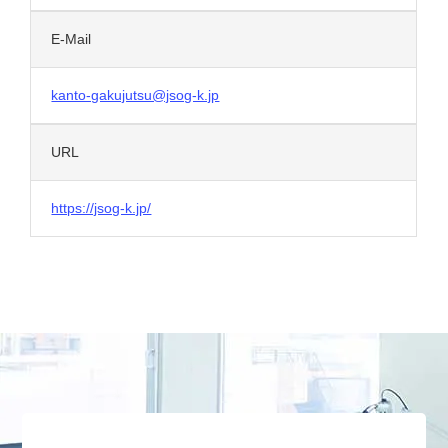
E-Mail
kanto-gakujutsu@jsog-k.jp
URL
https://jsog-k.jp/