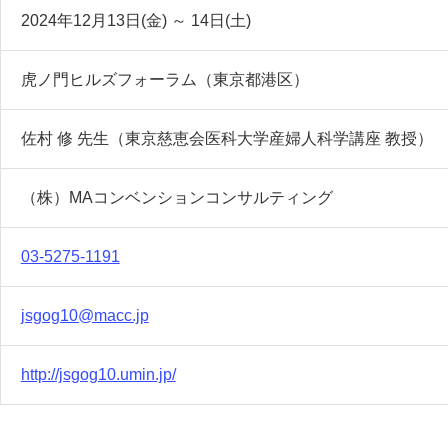
2024年12月13日(金)
～
14日(土)
虎ノ門ヒルズフォーラム（東京都港区）
佐村 修 先生（東京慈恵会医科大学産婦人科学講座 教授）
（株）MAコンベンションコンサルティング
03-5275-1191
jsgog10@macc.jp
http://jsgog10.umin.jp/