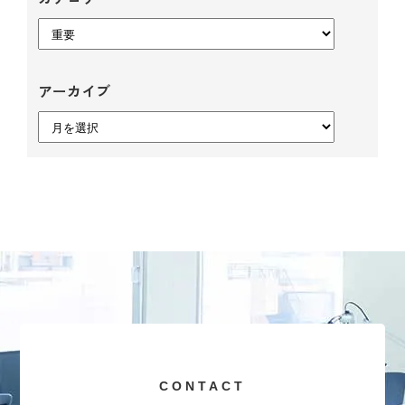
事業内容
カ
テ
学会スケジュール
ゴ
アーカイブ
リ
ー
お知らせ
ア
ー
カ
会社概要
イ
ブ
採用情報
CONTACT