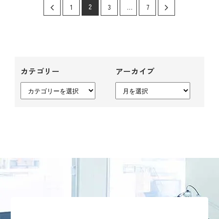
2
1
3
…
7
カテゴリー
アーカイブ
カ
ア
テ
ー
ゴ
カ
リ
イ
ー
ブ