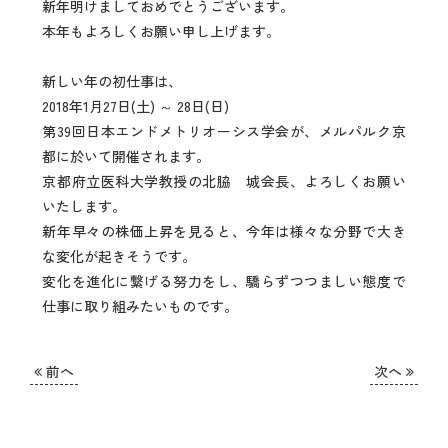
新年明けましておめでとうございます。
本年もよろしくお願い申し上げます。
HOME
新しい年の初仕事は、
2018年1月27日(土) ～ 28日(日)
事業内容
第39回日本エンドメトリオーシス学会が、メルパルク京
都に於いて開催されます。
学会スケジュール
京都府立医科大学教授の北脇 城会長、よろしくお願い
いたします。
お知らせ
新年早々の株価上昇を見ると、今年は様々な分野で大き
な変化が起きそうです。
変化を進化に繋げる努力をし、驕らずつつましい態度で
会社概要
仕事に取り組みたいものです。
採用情報
前へ
次へ