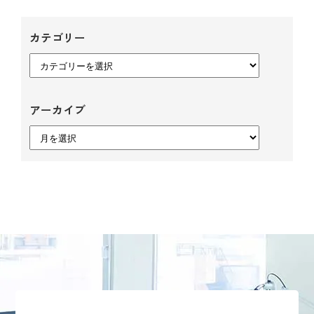
カテゴリー
カ
テ
ゴ
アーカイブ
リ
ー
ア
ー
カ
イ
ブ