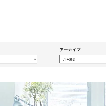
アーカイブ
ア
ー
カ
イ
ブ