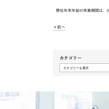
弊社年末年始の休業期間は、202
前へ
カテゴリー
カ
テ
ゴ
リ
ー